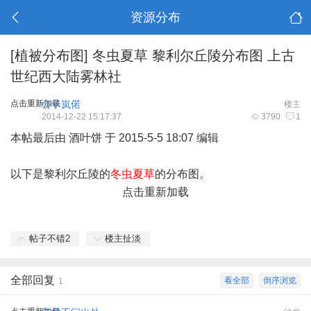
资源分布
[植被分布图]
冬虫夏草 黎利尔丘陵分布图 上古
世纪西大陆雾林社
点击重新加载
公子岚偌
楼主
2014-12-22 15:17:37
3790
1
本帖最后由 酒叶饼 于 2015-5-5 18:07 编辑
以下是黎利尔丘陵的
冬虫夏草
的分布图。
点击重新加载
帖子不错
2
楼主扯淡
全部回复
看全部
倒序浏览
1